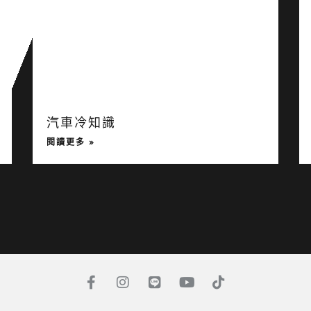
汽車冷知識
閱讀更多 »
F
I
L
Y
T
a
n
i
o
i
c
s
n
u
k