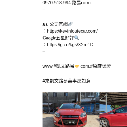
0970-518-994 路易ʟᴏᴜɪᴇ
–
𝑲𝑳 公司官網
：https://kevinlouiecar.com/
𝐆𝐨𝐨𝐠𝐥𝐞五星好評
：https://g.co/kgs/X2re1D
–
www.
#凱文路易
.com.
#原廠認證
#來凱文路易萬事都如意