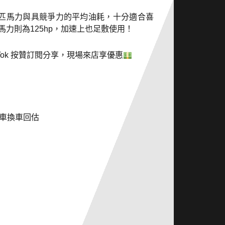
70匹馬力與具競爭力的平均油耗，十分適合喜
馬力則為125hp，加速上也足敷使用！
e、TikTok 按贊訂閱分享，現場來店享優惠
 車換車回估