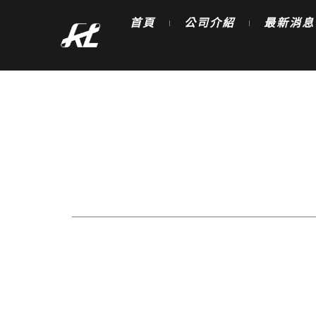
跳
首頁
公司介紹
最新消息
至
主
要
內
容