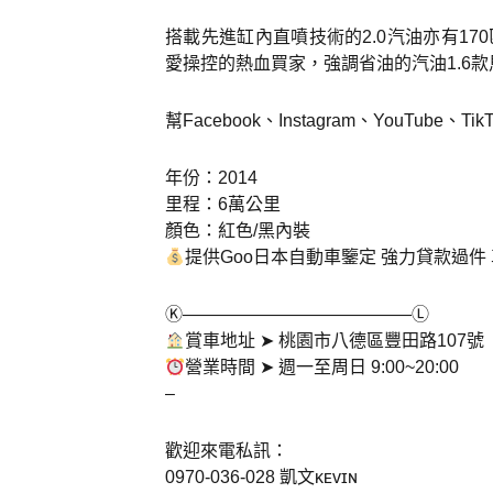
搭載先進缸內直噴技術的2.0汽油亦有1
愛操控的熱血買家，強調省油的汽油1.6款
幫Facebook、Instagram、YouTub
年份：2014
里程：6萬公里
顏色：紅色/黑內裝
提供Goo日本自動車鑒定 強力貸款過件
Ⓚ—————————————Ⓛ
賞車地址 ➤ 桃園市八德區豐田路107號
營業時間 ➤ 週一至周日 9:00~20:00
–
歡迎來電私訊：
0970-036-028 凱文ᴋᴇᴠɪɴ