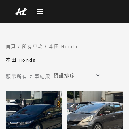
跳
至
主
要
內
首頁
/
所有車款
/ 本田 Honda
容
本田 Honda
顯示所有 7 筆結果