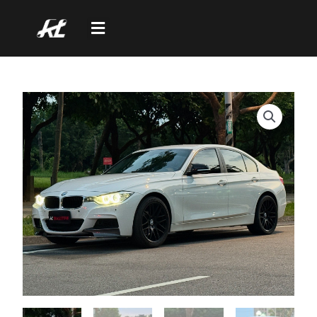
跳
至
主
要
內
容