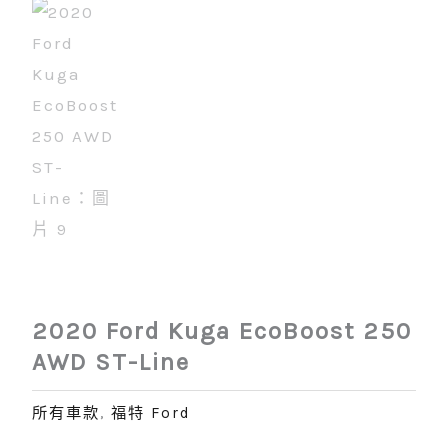
2020 Ford Kuga EcoBoost 250
AWD ST-Line
所有車款
,
福特 Ford