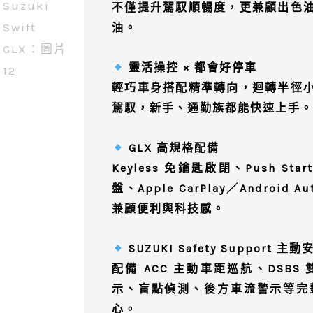
不僅提升駕馭順暢度，更兼顧出色
油。
靈活操控 × 都會好停車
輕巧車身搭配精準轉向，迴轉半徑
駕馭，新手、通勤族都能快速上手。
GLX 高規格配備
Keyless 免鑰匙啟閉、Push 
盤、Apple CarPlay／Andro
兼顧便利與科技感。
SUZUKI Safety Support 主
配備 ACC 主動車距巡航、DSB
示、盲點偵測、後方車流警示等完
心。