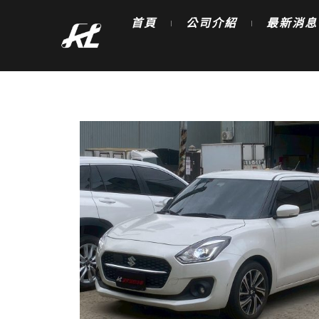
跳
首頁
公司介紹
最新消息
至
主
要
內
容