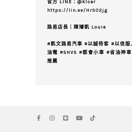
官方 LINE：@klcar
https://lin.ee/HrSO2jg
路易店長｜陳璿凱 Louie
#凱文路易汽車 #以誠待客 #以信服人 #SU
油電 #SHVS #都會小車 #省油神
推薦
F
I
L
Y
T
a
n
i
o
i
c
s
n
u
k