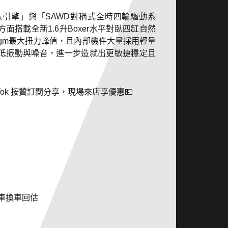
平對臥引擎」與「SAWD對稱式全時四輪驅動系
搭載全新1.6升Boxer水平對臥四缸自然
3kgm最大扭力峰值，且內部機件大量採用輕量
低振動與噪音，進一步造就出更敏捷穩定且
、TikTok 按贊訂閱分享，現場來店享優惠💵
 車換車回估