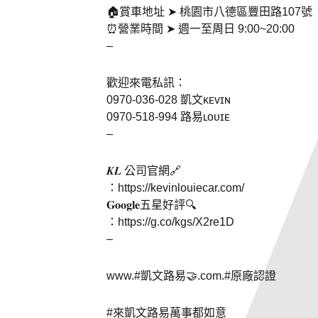
🏠賞車地址 ➤ 桃園市八德區豐田路107號
⏰營業時間 ➤ 週一至周日 9:00~20:00
–
歡迎來電私訊：
0970-036-028 凱文ᴋᴇᴠɪɴ
0970-518-994 路易ʟᴏᴜɪᴇ
–
𝑲𝑳 公司官網🔗
：https://kevinlouiecar.com/
𝐆𝐨𝐨𝐠𝐥𝐞五星好評🔍
：https://g.co/kgs/X2re1D
–
www.
#凱文路易
🤝.com.
#原廠認證
#來凱文路易萬事都如意