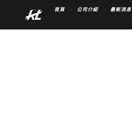
跳
首頁
公司介紹
最新消息
至
主
要
內
容