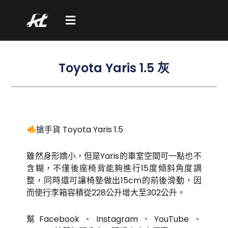
跳
至
主
要
Toyota Yaris 1.5 灰
內
容
搶手貨 Toyota Yaris 1.5
雖然身形嬌小，但是Yaris的車室空間可一點也不
含糊，不僅後座椅背能夠進行15度傾斜角度調
整，同時還可讓椅墊做出15cm的前後滑動，因
而使行李箱容積從228公升增大至302公升。
幫Facebook、Instagram、YouTube、